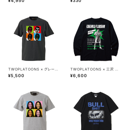
¥4,950
¥330
TWOPLATOONS × グレート
TWOPLATOONS × 三沢 光
ムタ NEW FACES-T / CHAR
晴 コラボレーション L/S-T / B
¥5,500
¥6,600
COAL
LACK