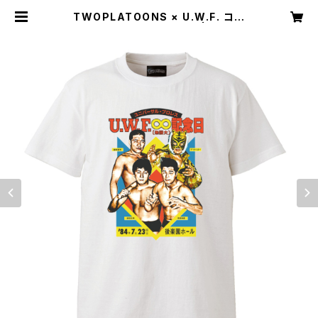
TWOPLATOONS × U.W.F. コラ
ボレーション-T / WHITE | TWOP
LATOONS OFFICIAL STORE