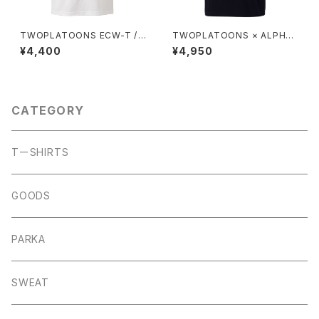
TWOPLATOONS ECW-T /
TWOPLATOONS × ALPHA
WHITE
WOLF コラボレーション-T / B
¥4,400
¥4,950
LACK
CATEGORY
TーSHIRTS
GOODS
PARKA
SWEAT