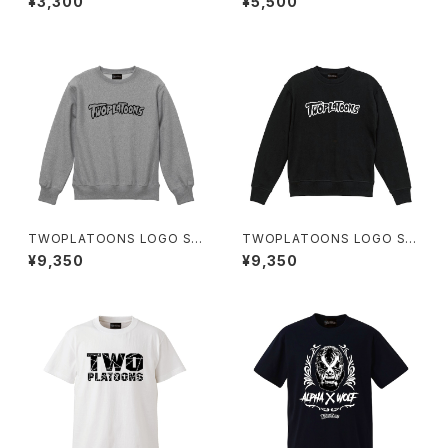
¥3,300
¥5,500
R SOX / BLACK
TWOPLATOONS LOGO SW
TWOPLATOONS LOGO SW
EAT / GRAY
EAT / BLACK
¥9,350
¥9,350