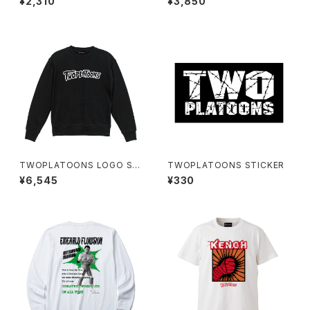
¥2,310
¥3,850
R SOX / WHITE
EYES-T / WHITE
TWOPLATOONS LOGO SW
TWOPLATOONS STICKER
EAT / BLACK
¥6,545
¥330