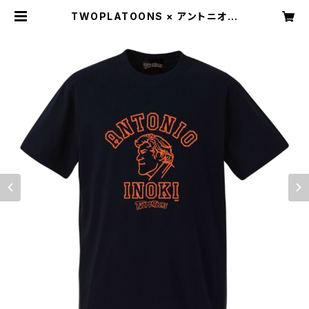
TWOPLATOONS × アントニオ猪
木 コラボレーション COLLEGE-T /
BLACK | TWOPLATOONS OFFI
CIAL STORE