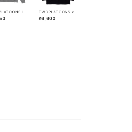
LATOONS LO
TWOPLATOONS ×
WEAT / GRAY
三沢 光晴 コラボレーシ
50
¥6,600
ョン L/S-T / BLACK