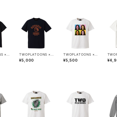
S ×
TWOPLATOONS ×
TWOPLATOONS ×
TWOP
ボレーシ
アントニオ猪木 コラボ
黒潮TOKYOジャパン
三沢 
¥5,000
¥5,500
¥4,
レーション COLLEGE-
コラボレーション-T /
ョン-T
T / BLACK
WHITE