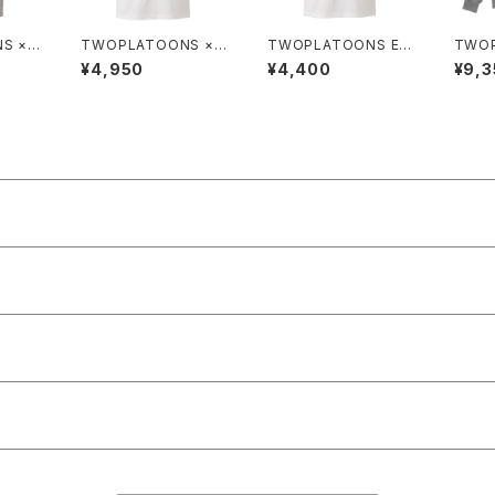
S ×
TWOPLATOONS × Y
TWOPLATOONS EC
TWOP
ャパン
oshiki Inamura コラ
W-T / WHITE
GO S
¥4,950
¥4,400
¥9,3
 / G
ボレーション-T / WHI
TE