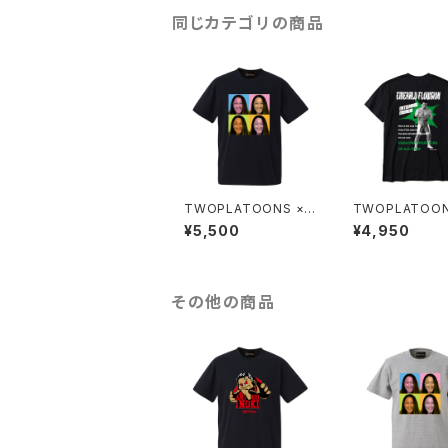
同じカテゴリの商品
TWOPLATOONS ×
TWOPLATOON
黒潮TOKYOジャパン
三沢 光晴 コラ
¥5,500
¥4,950
コラボレーション-T / B
ョン-T / BLACK
LACK
その他の商品