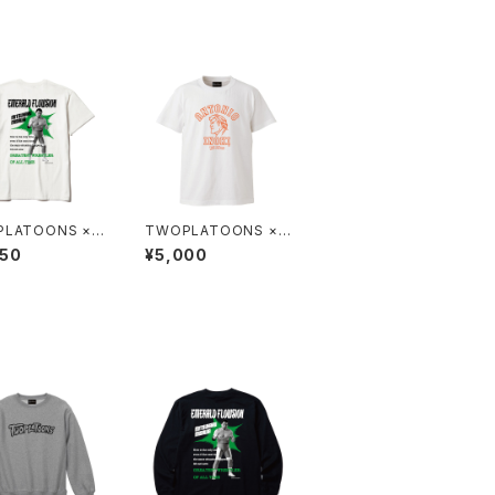
LATOONS ×
TWOPLATOONS ×
光晴 コラボレーシ
アントニオ猪木 コラボ
950
¥5,000
 / WHITE
レーション COLLEGE-
T / WHITE